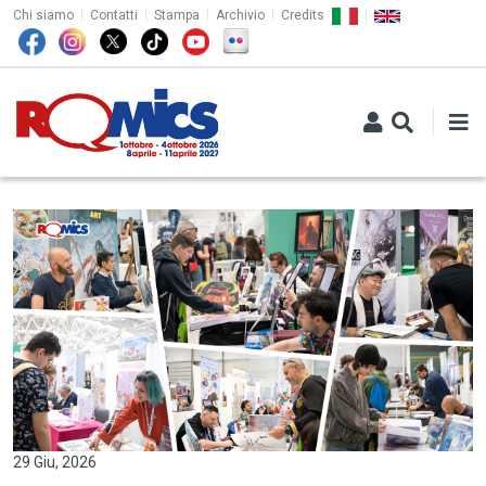
TOP MENU
Salta al contenuto principale
Chi siamo
Contatti
Stampa
Archivio
Credits
29 Giu, 2026