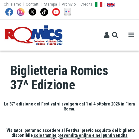
TOP MENU
Salta al contenuto principale
Chi siamo
Contatti
Stampa
Archivio
Credits
Biglietteria Romics
37^ Edizione
La 37^ edizione del Festival si svolgerà dal 1 al 4 ottobre 2026 in Fiera
Roma.
I Visitatori potranno accedere al Festival previo acquisto del biglietto
disponibile
solo tramite prevendita online e nei punti vendita