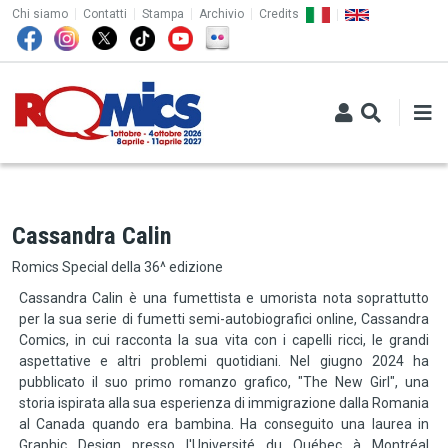
TOP MENU
Salta al contenuto principale
Chi siamo
Contatti
Stampa
Archivio
Credits
Cassandra Calin
Romics Special della 36^ edizione
Cassandra Calin è una fumettista e umorista nota soprattutto
per la sua serie di fumetti semi-autobiografici online, Cassandra
Comics, in cui racconta la sua vita con i capelli ricci, le grandi
aspettative e altri problemi quotidiani. Nel giugno 2024 ha
pubblicato il suo primo romanzo grafico, "The New Girl", una
storia ispirata alla sua esperienza di immigrazione dalla Romania
al Canada quando era bambina. Ha conseguito una laurea in
Graphic Design presso l'Université du Québec à Montréal