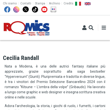
TOP MENU
Salta al contenuto principale
Chi siamo
Contatti
Stampa
Archivio
Credits
Cecilia Randall
Nata a Modena, è una delle autrici fantasy italiane più
apprezzate, grazie soprattutto alla saga bestseller
“Hyperversum” (Giunti). Pluripremiata e tradotta in diverse lingue,
è tra i vincitori del Premio Selezione Bancarellino 2024 con il
romanzo “Kitsune – L’ombra della volpe” (Gribaudo). Ha lavorato
a lungo come graphic e web designer e insegna scrittura creativa
online e nelle scuole.
Adora l'archeologia, la storia, i giochi di ruolo, i fumetti, i cartoni