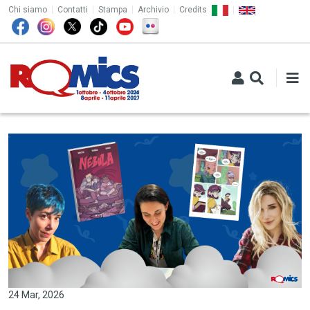
TOP MENU
Salta al contenuto principale
Chi siamo
Contatti
Stampa
Archivio
Credits
24 Mar, 2026