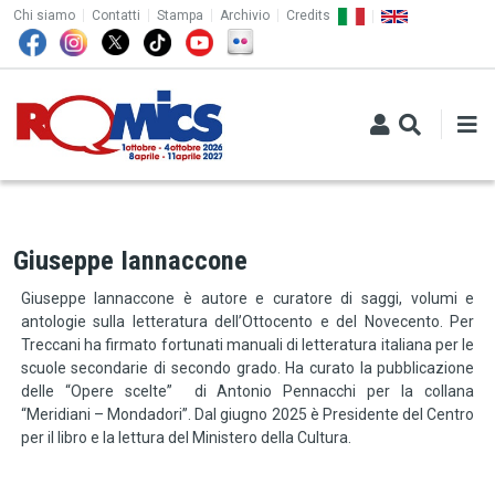
TOP MENU
Salta al contenuto principale
Chi siamo
Contatti
Stampa
Archivio
Credits
Giuseppe Iannaccone
Giuseppe Iannaccone è autore e curatore di saggi, volumi e
antologie sulla letteratura dell’Ottocento e del Novecento. Per
Treccani ha firmato fortunati manuali di letteratura italiana per le
scuole secondarie di secondo grado. Ha curato la pubblicazione
delle “Opere scelte” di Antonio Pennacchi per la collana
“Meridiani – Mondadori”. Dal giugno 2025 è Presidente del Centro
per il libro e la lettura del Ministero della Cultura.