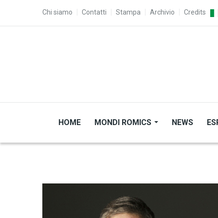
Salta al contenuto principale
TOP MENU
Chi siamo
Contatti
Stampa
Archivio
Credits
HOME
MONDI ROMICS
NEWS
ES