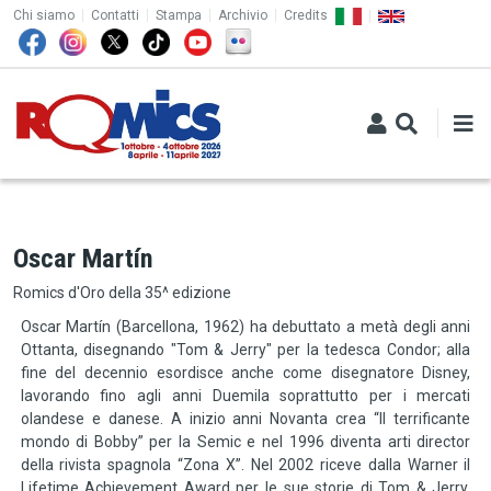
TOP MENU
Salta al contenuto principale
Chi siamo
Contatti
Stampa
Archivio
Credits
Oscar Martín
Romics d'Oro della 35^ edizione
Oscar Martín (Barcellona, 1962) ha debuttato a metà degli anni
Ottanta, disegnando "Tom & Jerry" per la tedesca Condor; alla
fine del decennio esordisce anche come disegnatore Disney,
lavorando fino agli anni Duemila soprattutto per i mercati
olandese e danese. A inizio anni Novanta crea “Il terrificante
mondo di Bobby” per la Semic e nel 1996 diventa arti director
della rivista spagnola “Zona X”. Nel 2002 riceve dalla Warner il
Lifetime Achievement Award per le sue storie di Tom & Jerry,