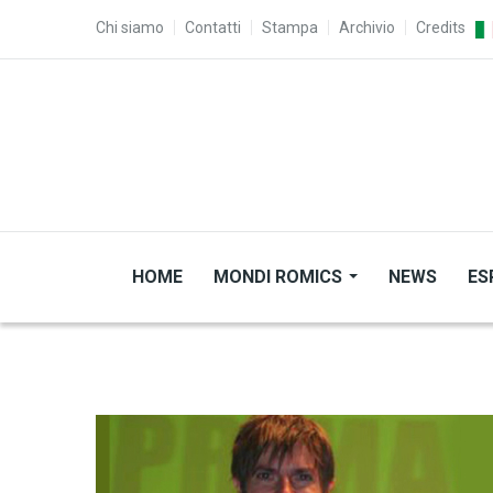
Salta al contenuto principale
TOP MENU
Chi siamo
Contatti
Stampa
Archivio
Credits
HOME
MONDI ROMICS
NEWS
ES