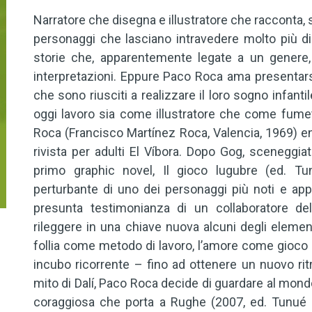
Narratore che disegna e illustratore che racconta,
personaggi che lasciano intravedere molto più d
storie che, apparentemente legate a un genere,
interpretazioni. Eppure Paco Roca ama presentarsi 
che sono riusciti a realizzare il loro sogno infanti
oggi lavoro sia come illustratore che come fumett
Roca (Francisco Martínez Roca, Valencia, 1969) e
rivista per adulti El Víbora. Dopo Gog, sceneggiat
primo graphic novel, Il gioco lugubre (ed. Tu
perturbante di uno dei personaggi più noti e apprez
presunta testimonianza di un collaboratore del
rileggere in una chiave nuova alcuni degli elementi 
follia come metodo di lavoro, l’amore come gioco 
incubo ricorrente – fino ad ottenere un nuovo ritra
mito di Dalí, Paco Roca decide di guardare al mondo
coraggiosa che porta a Rughe (2007, ed. Tunué 