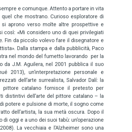
 sempre e comunque. Attento a portare in vita
i quel che mostrano. Curioso esploratore di
 si aprono verso molte altre prospettive e
così: «Mi considero uno di quei privilegiati
le. Fin da piccolo volevo fare il disegnatore e
ista». Dalla stampa e dalla pubblicità, Paco
ntra nel mondo del fumetto lavorando per la
o da J.M. Aguilera, nel 2001 pubblica il suo
nué 2013), un’interpretazione personale e
zati dell’arte surrealista, Salvador Dalí: la
 pittore catalano fornisce il pretesto per
distintivi dell’arte del pittore catalano – la
di potere e pulsione di morte, il sogno come
tto dell’artista, la sua metà oscura. Dopo il
 di oggi e a uno dei suoi tabù: un’operazione
2008). La vecchiaia e l’Alzheimer sono una