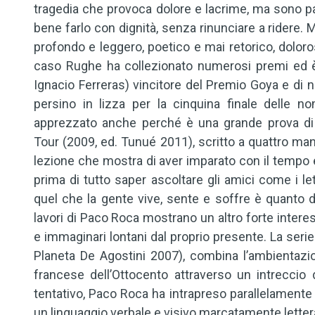
tragedia che provoca dolore e lacrime, ma sono part
bene farlo con dignità, senza rinunciare a ridere.
profondo e leggero, poetico e mai retorico, dolor
caso Rughe ha collezionato numerosi premi ed è 
Ignacio Ferreras) vincitore del Premio Goya e di n
persino in lizza per la cinquina finale delle 
apprezzato anche perché è una grande prova di 
Tour (2009, ed. Tunué 2011), scritto a quattro man
lezione che mostra di aver imparato con il tempo e 
prima di tutto saper ascoltare gli amici come i let
quel che la gente vive, sente e soffre è quanto d
lavori di Paco Roca mostrano un altro forte intere
e immaginari lontani dal proprio presente. La serie 
Planeta De Agostini 2007), combina l’ambientazio
francese dell’Ottocento attraverso un intrecci
tentativo, Paco Roca ha intrapreso parallelamente 
un linguaggio verbale e visivo marcatamente lettera