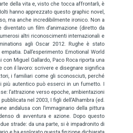
e della vita e, visto che tocca affrontarli, è
 Molti hanno apprezzato questo graphic novel,
oso, ma anche incredibilmente ironico. Non a
diventato un film d’animazione (diretto da
umerosi altri riconoscimenti internazionali e
nominations agli Oscar 2012. Rughe è stato
empatia. Dall’esperimento Emotional World
i con Miguel Gallardo, Paco Roca riporta una
con il lavoro: scrivere e disegnare significa
tori, i familiari come gli sconosciuti, perché
i più autentico può esserci in un fumetto. I
sse: l’attrazione verso epoche, ambientazioni
pubblicata nel 2003, I figli dell’Alhambra (ed.
ne andalusa con l’immaginario della pittura
o denso di avventura e azione. Dopo questo
due strade: da una parte, si è impadronito di
rio e ha esplorato questa finzione dichiarata