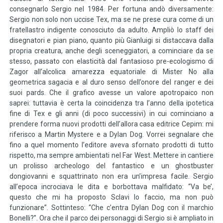
consegnarlo Sergio nel 1984. Per fortuna andò diversamente:
Sergio non solo non uccise Tex, ma se ne prese cura come di un
fratellastro indigente conosciuto da adulto. Ampliò lo staff dei
disegnatori e pian piano, quanto più Gianluigi si distaccava dalla
propria creatura, anche degli sceneggiatori, a cominciare da se
stesso, passato con elasticità dal fantasioso pre-ecologismo di
Zagor all’alcolica amarezza equatoriale di Mister No alla
geometrica sagacia e al duro senso dell’onore del ranger e dei
suoi pards. Che il grafico avesse un valore apotropaico non
saprei: tuttavia è certa la coincidenza tra l’anno della ipotetica
fine di Tex e gli anni (di poco successivi) in cui cominciano a
prendere forma nuovi prodotti dell’allora casa editrice Cepim: mi
riferisco a Martin Mystere e a Dylan Dog. Vorrei segnalare che
fino a quel momento l’editore aveva sfornato prodotti di tutto
rispetto, ma sempre ambientati nel Far West. Mettere in cantiere
un prolisso archeologo del fantastico e un ghostbuster
dongiovanni e squattrinato non era un’impresa facile. Sergio
all’epoca incrociava le dita e borbottava malfidato: “Va be’,
questo che mi ha proposto Sclavi lo faccio, ma non può
funzionare”. Sottinteso: “Che c’entra Dylan Dog con il marchio
Bonelli?”. Ora che il parco dei personaggi di Sergio si è ampliato in