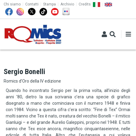
TOP MENU
Salta al contenuto principale
Chi siamo
Contatti
Stampa
Archivio
Credits
Sergio Bonelli
Romics d’Oro della IV edizione
Quando ho incontrato Sergio per la prima volta, all’inizio degli
anni ’80, dietro la sua scrivania c’era una specie di grafico
disegnato a mano che cominciava con il numero 1948 e finiva
con 1984. Vicino a questa cifra c’era scritto: “Fine di Tex” Ormai
molti sanno che Tex è nato, creatura del vecchio Bonelli – il mitico
Gianluigi – e del grande Aurelio Galeppini, proprio nel 1948. E tutti
sanno che Tex esce ancora, magnifico cinquantaseienne, nelle
edicole di tutta Italia. Altro che l’eutanasia a cui voleva