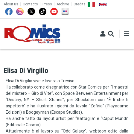
TOP MENU
Skip to main content
About us
Contacts
Press
Archive
Credits
Elisa Di Virgilio
Elisa Di Virgilio vive e lavora a Treviso.
Ha collaborato come disegnatrice con Star Comics per “I maestri
del mistero – Giro di Vite”, con Space Between Entertainment per
“Destiny, NY – Short Stories”, per Shockdom con "È lì che ti
aspetterò" e ha illustrato i giochi da tavolo "Zefiria" (Playagame
Edizioni) e Boogeyman (Escape Studios).
Ha anche fatto da layout artist per “Battaglia” e “Caput Mundi”
(Editoriale Cosmo).
Attualmente è al lavoro su "Odd Galaxy", webtoon edito dalla