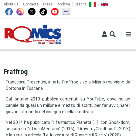
TOP MENU
Skip to main content
About us
Contacts
Press
Archive
Credits
Fraffrog
Francesca Presentini, in arte Fraffrog vive a Milano ma viene da
Cortona in Toscana.
Dal lontano 2010 pubblica contenuti su YouTube, dove ha un
canale da quasi un milione e mezzo di iscritti, per far avvicinare i
giovani al mondo del disegno e della creatività.
Nel 2014 ha pubblicato "Il fantastico Pianeta [...]" con Shockdom,
seguito da "il DucoMentario" (2016), "Draw myChildhood" (2018)
e la serie in edicola "Le Avventure di Rupert e il Riccio" (2020).