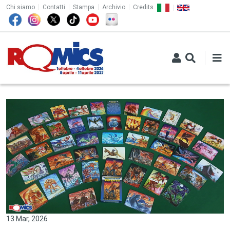
TOP MENU
Salta al contenuto principale
Chi siamo
Contatti
Stampa
Archivio
Credits
13 Mar, 2026