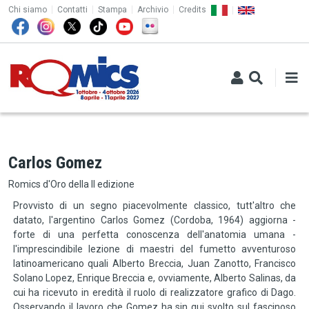
TOP MENU
Salta al contenuto principale
Chi siamo
Contatti
Stampa
Archivio
Credits
Carlos Gomez
Romics d'Oro della II edizione
Provvisto di un segno piacevolmente classico, tutt'altro che
datato, l'argentino Carlos Gomez (Cordoba, 1964) aggiorna -
forte di una perfetta conoscenza dell'anatomia umana -
l'imprescindibile lezione di maestri del fumetto avventuroso
latinoamericano quali Alberto Breccia, Juan Zanotto, Francisco
Solano Lopez, Enrique Breccia e, ovviamente, Alberto Salinas, da
cui ha ricevuto in eredità il ruolo di realizzatore grafico di Dago.
Osservando il lavoro che Gomez ha sin qui svolto sul fascinoso