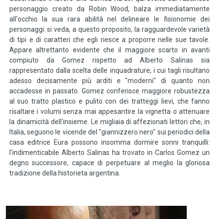
personaggio creato da Robin Wood, balza immediatamente
all'occhio la sua rara abilità nel delineare le fisionomie dei
personaggi: si veda, a questo proposito, la ragguardevole varietà
di tipi e di caratteri che egli riesce a proporre nelle sue tavole.
Appare altrettanto evidente che il maggiore scarto in avanti
compiuto da Gomez rispetto ad Alberto Salinas sia
rappresentato dalla scelta delle inquadrature, i cui tagli risultano
adesso decisamente più arditi e "moderni" di quanto non
accadesse in passato. Gomez conferisce maggiore robustezza
al suo tratto plastico e pulito con dei tratteggi lievi, che fanno
risaltare i volumi senza mai appesantire la vignetta o attenuare
la dinamicità dell'insieme. Le migliaia di affezionati lettori che, in
Italia, seguono le vicende del "giannizzero nero" sui periodici della
casa editrice Eura possono insomma dormire sonni tranquilli:
l'indimenticabile Alberto Salinas ha trovato in Carlos Gomez un
degno successore, capace di perpetuare al meglio la gloriosa
tradizione della historieta argentina.