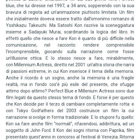
blue, che lui diresse nel 1997, a 34 anni, sopperendo con la sua
bravura di regista ad un’animazione piuttosto limitata. Un film
che inizialmente doveva essere tratto dall’omonimo romanzo di
Yoshikazu Takeuchi. Ma Satoshi Kon riscrive la sceneggiatura
insieme a Sadayuki Murai, scardinando la logica del libro. In
effetti quello che riesce a fare Kon è quanto di più difficile nella
comunicazione, nel racconto: rendere comprensibile
l’incomprensibile, giocando sulla narrazione come fosse
un’illusione ottica. E lo stesso riesce a fare, mirabilmente,
con Millennium Actress, diretto nel 2001: un’altra storia che narra
di passioni estreme, in cui Kon inserisce il tema della memoria.
Anche il ricordo è un sogno, anche la memoria è una fragile
realtà, ma in fondo cos’è più esile del presente, che sfugge
attimo dopo attimo? Perfect Blue e Millenium Actress sono due
film legati da questo stesso tema di fondo. E forse è per questo
che Kon decide per il terzo di cambiare completamente rotta: e
con Tokyo Godfathers del 2003 costruisce un film la cui
narrazione si svolge in forma tradizionale. E lo stupore fu quello:
Kon sa fare anche film “normali”, rifacendosi, addirittura, ad un
soggetto di John Ford. Il Kon dei sogni ritorna con Paprika, film
presentato quest’anno in concorso al festival di Venezia. Ritorna