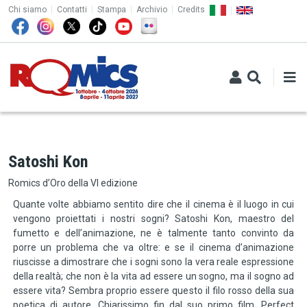
TOP MENU
Salta al contenuto principale
Chi siamo
Contatti
Stampa
Archivio
Credits
Satoshi Kon
Romics d’Oro della VI edizione
Quante volte abbiamo sentito dire che il cinema è il luogo in cui
vengono proiettati i nostri sogni? Satoshi Kon, maestro del
fumetto e dell’animazione, ne è talmente tanto convinto da
porre un problema che va oltre: e se il cinema d’animazione
riuscisse a dimostrare che i sogni sono la vera reale espressione
della realtà; che non è la vita ad essere un sogno, ma il sogno ad
essere vita? Sembra proprio essere questo il filo rosso della sua
poetica di autore. Chiarissimo fin dal suo primo film, Perfect