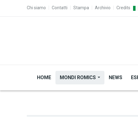
Salta al contenuto principale
TOP MENU
Chi siamo
Contatti
Stampa
Archivio
Credits
HOME
MONDI ROMICS
NEWS
ES