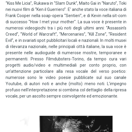
“Kiss Me Licia”, Rukawa in “Slam Dunk”, Maito Gai in “Naruto”, Toki
nei nuovi film di “Ken il Guerriero”. E' anche stato la voce italiana di
Frank Cooper nella soap-opera “Sentieri”, e di Kevin nella sit-com
di successo "How I met your mother". La sua voce è presente in
numerosi videogiochi tra i più noti degli ultimi anni: “Assassin's
Creed”, “World of Warcraft”, “Mercenaries”, “Kill Zone”, “Resident
Evil”, e in svariati spot pubblicitari locali e nazionali. In molti musei
di rilevanza nazionale, nelle principali città italiane, la sua voce è
presente nelle audioguide di numerose mostre, temporanee e
permanenti. Presso Filmdubsters-Torino, da tempo cura vari
progetti audio/video e multimediali per conto proprio, con
un’attenzione particolare alla resa vocale del verso poetico:
numerose sono le video poesie pubblicate sul suo canale
Youtube, di autori noti e anche (molto) meno noti. L'impegno
profuso nell'interpretazione si combina col dettaglio della ripresa
vocale, per un ascolto sempre coinvolgente ed emozionante.