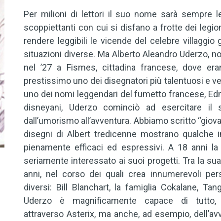
Per milioni di lettori il suo nome sarà sempre le
scoppiettanti con cui si disfano a frotte dei legion
rendere leggibili le vicende del celebre villaggio
situazioni diverse. Ma Alberto Aleandro Uderzo, not
nel ’27 a Fismes, cittadina francese, dove erano
prestissimo uno dei disegnatori più talentuosi e ver
uno dei nomi leggendari del fumetto francese, Edmo
disneyani, Uderzo cominciò ad esercitare il 
dall’umorismo all’avventura. Abbiamo scritto “giova
disegni di Albert tredicenne mostrano qualche 
pienamente efficaci ed espressivi. A 18 anni la 
seriamente interessato ai suoi progetti. Tra la su
anni, nel corso dei quali crea innumerevoli pe
diversi: Bill Blanchart, la famiglia Cokalane, 
Uderzo è magnificamente capace di tutto
attraverso Asterix, ma anche, ad esempio, dell’avv