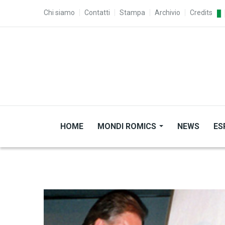
Salta al contenuto principale
TOP MENU
Chi siamo
Contatti
Stampa
Archivio
Credits
HOME
MONDI ROMICS
NEWS
ES