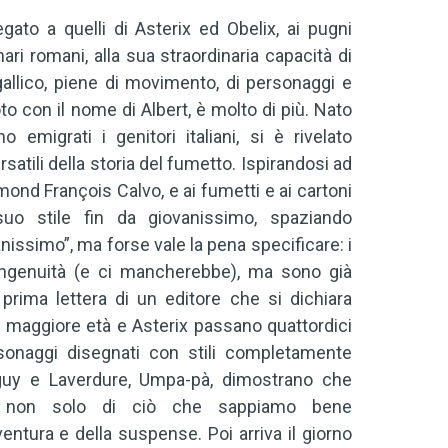
gato a quelli di Asterix ed Obelix, ai pugni
ari romani, alla sua straordinaria capacità di
 gallico, piene di movimento, di personaggi e
o con il nome di Albert, è molto di più. Nato
 emigrati i genitori italiani, si è rivelato
satili della storia del fumetto. Ispirandosi ad
nd François Calvo, e ai fumetti e ai cartoni
suo stile fin da giovanissimo, spaziando
nissimo”, ma forse vale la pena specificare: i
ingenuità (e ci mancherebbe), ma sono già
prima lettera di un editore che si dichiara
a maggiore età e Asterix passano quattordici
rsonaggi disegnati con stili completamente
Tanguy e Laverdure, Umpa-pà, dimostrano che
, non solo di ciò che sappiamo bene
entura e della suspense. Poi arriva il giorno