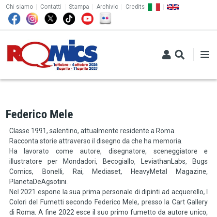
TOP MENU
Salta al contenuto principale
Chi siamo
Contatti
Stampa
Archivio
Credits
Federico Mele
Classe 1991, salentino, attualmente residente a Roma.
Racconta storie attraverso il disegno da che ha memoria.
Ha lavorato come autore, disegnatore, sceneggiatore e
illustratore per Mondadori, Becogiallo, LeviathanLabs, Bugs
Comics, Bonelli, Rai, Mediaset, HeavyMetal Magazine,
PlanetaDeAgsotini.
Nel 2021 espone la sua prima personale di dipinti ad acquerello, I
Colori del Fumetti secondo Federico Mele, presso la Cart Gallery
di Roma. A fine 2022 esce il suo primo fumetto da autore unico,