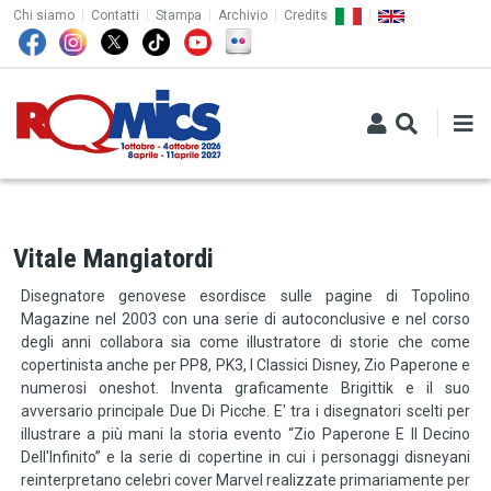
TOP MENU
Salta al contenuto principale
Chi siamo
Contatti
Stampa
Archivio
Credits
Vitale Mangiatordi
Disegnatore genovese esordisce sulle pagine di Topolino
Magazine nel 2003 con una serie di autoconclusive e nel corso
degli anni collabora sia come illustratore di storie che come
copertinista anche per PP8, PK3, I Classici Disney, Zio Paperone e
numerosi oneshot. Inventa graficamente Brigittik e il suo
avversario principale Due Di Picche. E' tra i disegnatori scelti per
illustrare a più mani la storia evento “Zio Paperone E Il Decino
Dell'Infinito” e la serie di copertine in cui i personaggi disneyani
reinterpretano celebri cover Marvel realizzate primariamente per