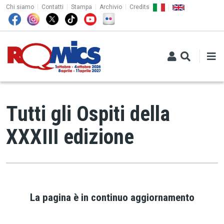
TOP MENU
Salta al contenuto principale
Chi siamo
Contatti
Stampa
Archivio
Credits
Tutti gli Ospiti della
XXXIII edizione
La pagina è in continuo aggiornamento